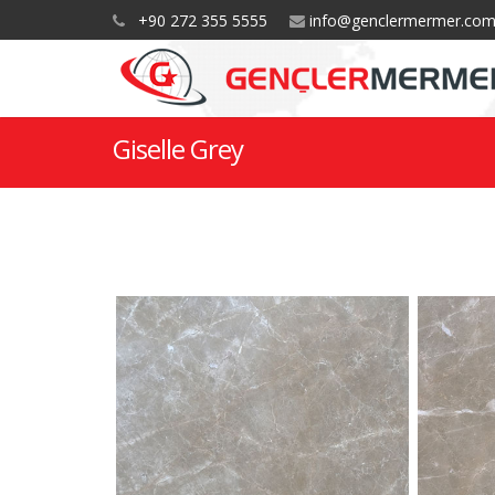
+90 272 355 5555
info@genclermermer.co
Giselle Grey