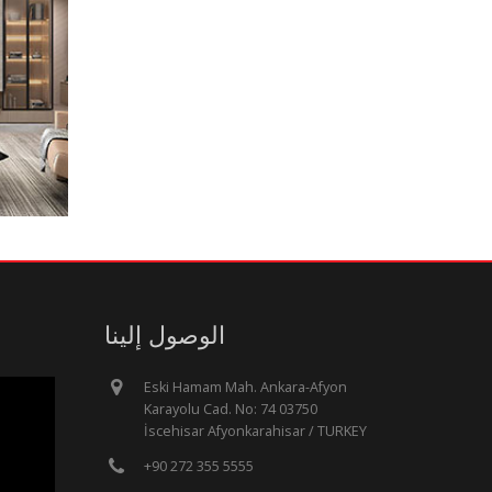
الوصول إلينا
Eski Hamam Mah. Ankara-Afyon
Karayolu Cad. No: 74 03750
İscehisar Afyonkarahisar / TURKEY
+90 272 355 5555